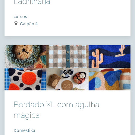
Ladrilharia
cursos
Galpão 4
Bordado XL com agulha
mágica
Domestika